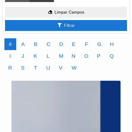
Limpar Campos
Filtrar
#
A
B
C
D
E
F
G
H
I
J
K
L
M
N
O
P
Q
R
S
T
U
V
W