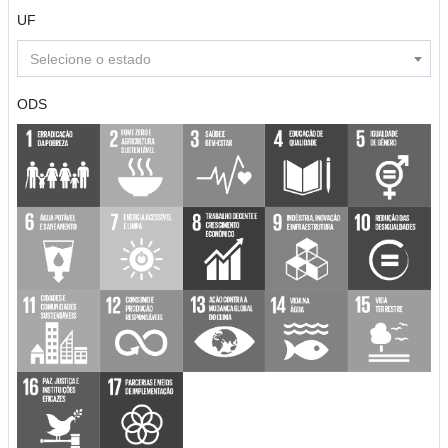
UF
Selecione o estado
ODS