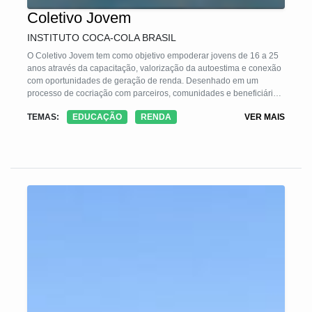
Coletivo Jovem
INSTITUTO COCA-COLA BRASIL
O Coletivo Jovem tem como objetivo empoderar jovens de 16 a 25
anos através da capacitação, valorização da autoestima e conexão
com oportunidades de geração de renda. Desenhado em um
processo de cocriação com parceiros, comunidades e beneficiários,
tem como causa principal a empregabilidade. Além disso, conecta
TEMAS:
EDUCAÇÃO
RENDA
VER MAIS
os jovens que tenham outros objetivos, como empreender e
estudar, com organizações que tenham expertise no tema. 80% do
conteúdo está focado em competências socioemocionais e os
jovens são estimulados a realizar projetos no local em que moram,
exercitando o protagonismo, colaboração, comunicação e análise
crítica.