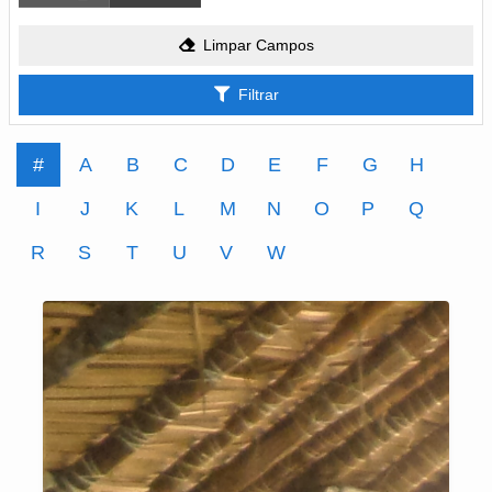
Limpar Campos
Filtrar
#
A
B
C
D
E
F
G
H
I
J
K
L
M
N
O
P
Q
R
S
T
U
V
W