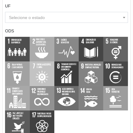
UF
Selecione o estado
ODS