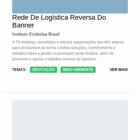
Rede De Logística Reversa Do
Banner
Instituto Ecobolsa Brasil
A TS mobiliza, sensibiliza e articula organizações dos três setores
para produzirem de forma coletiva soluções, conhecimento e
debates sobre a gestão responsável deste resíduo, além de
promover e apoiar a logística reversa de banners.
Os banners descartados são transformados em matéria prima para
TEMAS:
EDUCAÇÃO
MEIO AMBIENTE
VER MAIS
produção de bolsas, pastas e crachás, entre outros produtos.
Espera-se que a matéria prima seja utilizada por cooperativas,
projetos sociais de geração de renda, artistas, escolas, etc para
produção de produtos diversos.
Como exemplo citamos o Projeto EcobolsaBrasil que utiliza a
matéria prima para desenvolvimento de produtos eventos
sustentáveis.