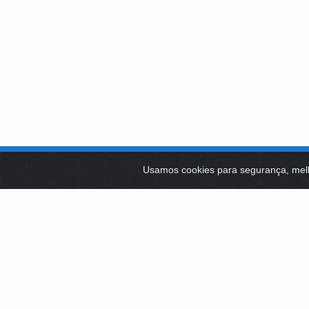
SOBRE NÓS
Usamos cookies para segurança, mel
PLATAFOR
Como Atuamos
SOCIAIS
Apoio a Projetos Sociais
Conselheiros
EDITAIS 
Gestores
Governança
LICITAÇÕ
SCES, TRECHO 0