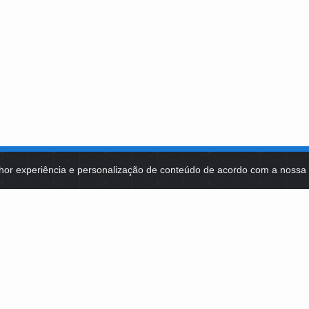
hor experiência e personalização de conteúdo de acordo com a noss
MA DE TECNOLOGIAS
IDENTIDADE VISUAL
MIDIATECA
DE SELEÇÕES PÚBLICAS
NOTÍCIAS
ES E CONTRATOS
FALE COM A FUNDAÇÃO BB
2, LOTE 22 CEP: 70200-002 | BRASÍLIA (DF) | +55 61 3108-7000 / FB