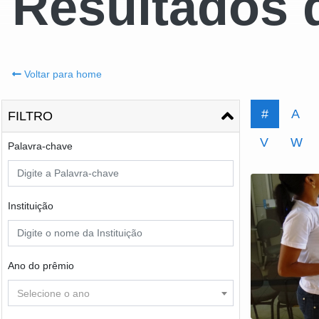
Resultados 
Voltar para home
#
A
FILTRO
V
W
Palavra-chave
Instituição
Ano do prêmio
Selecione o ano