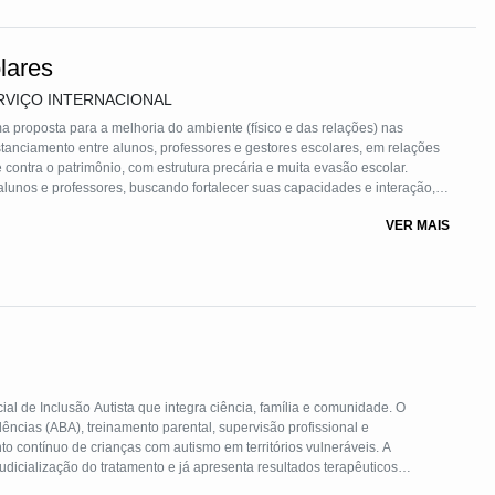
lares
RVIÇO INTERNACIONAL
a proposta para a melhoria do ambiente (físico e das relações) nas
stanciamento entre alunos, professores e gestores escolares, em relações
contra o patrimônio, com estrutura precária e muita evasão escolar.
struir soluções para problemas identificados através da escuta qualificada
VER MAIS
tação de ações concretas.
l de Inclusão Autista que integra ciência, família e comunidade. O
cias (ABA), treinamento parental, supervisão profissional e
 contínuo de crianças com autismo em territórios vulneráveis. A
judicialização do tratamento e já apresenta resultados terapêuticos
ípios por meio de capacitação e monitoramento comunitário.