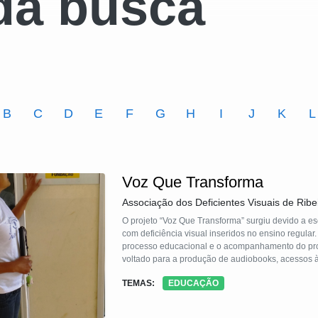
da busca
B
C
D
E
F
G
H
I
J
K
L
Voz Que Transforma
Associação dos Deficientes Visuais de Ribe
O projeto “Voz Que Transforma” surgiu devido a escassez de obras literárias em á
com deficiência visual inseridos no ensino regular
processo educacional e o acompanhamento do pro
voltado para a produção de audiobooks, acessos à 
Prof. Cid de Oliveira Leite cujos docentes e discen
TEMAS:
EDUCAÇÃO
O acesso do livro em áudio proporciona uma efetiv
suas potencialidade