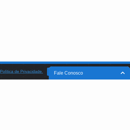
a
Política de Privacidade.
BANCO DO BRASIL
OK
Fale Conosco
BB INTEGRA
PROGRAMA AABB COMUNIDADE
PROJETO MEMÓRIA
B@FBB.ORG.BR