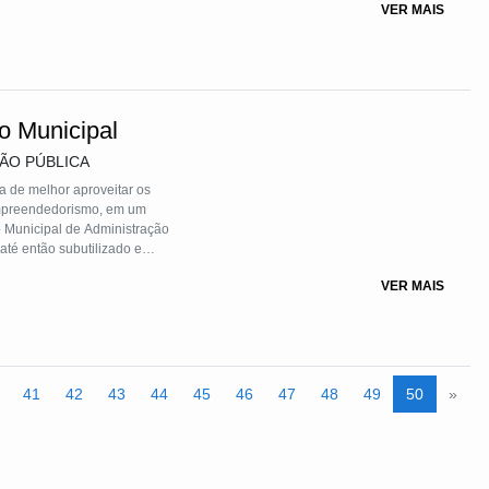
VER MAIS
o Municipal
ÇÃO PÚBLICA
a de melhor aproveitar os
empreendedorismo, em um
to Municipal de Administração
até então subutilizado e
 BARIGUI, considerado o
VER MAIS
 projetos de cunho social,
ferido espaço foi composto
ados do município e que foram
ocial de Curitiba - FAS.
41
42
43
44
45
46
47
48
49
50
»