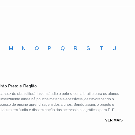
M
N
O
P
Q
R
S
T
U
irão Preto e Região
udio e pelo sistema braille para os alunos
. Infelizmente ainda há poucos materiais acessíveis, desfavorecendo o
cesso de ensino aprendizagem dos alunos. Sendo assim, o projeto é
leitura em áudio e disseminação dos acervos bibliográficos para E. E.
tes necessitam de tal material.
VER MAIS
a participação dos usuários no ensino regular, e o desenvolvimento de