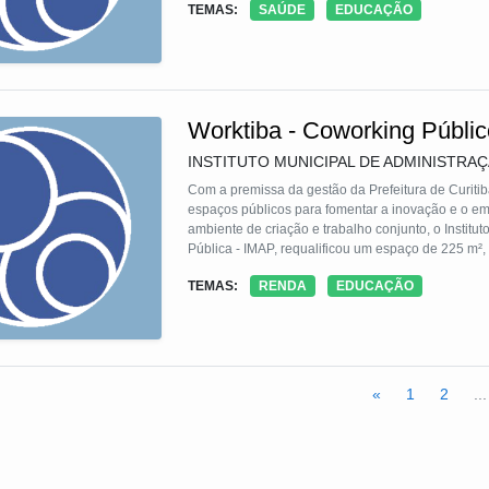
TEMAS:
SAÚDE
EDUCAÇÃO
Worktiba - Coworking Públic
INSTITUTO MUNICIPAL DE ADMINISTRA
Com a premissa da gestão da Prefeitura de Curitib
espaços públicos para fomentar a inovação e o 
ambiente de criação e trabalho conjunto, o Institu
Pública - IMAP, requalificou um espaço de 225 m², 
inaugurou, em 22 de março de 2017, o WORKTIBA
TEMAS:
RENDA
EDUCAÇÃO
primeiro coworking público do Brasil, para receber
com aplicabilidade para a cidade de Curitiba. O re
por móveis reaproveitados de ambientes subutiliz
reformados pela Marcenaria da Fundação de Ação S
«
1
2
...