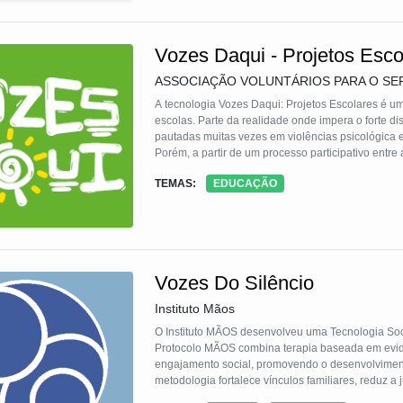
Vozes Daqui - Projetos Esco
ASSOCIAÇÃO VOLUNTÁRIOS PARA O SE
A tecnologia Vozes Daqui: Projetos Escolares é um
escolas. Parte da realidade onde impera o forte di
pautadas muitas vezes em violências psicológica e 
Porém, a partir de um processo participativo entre alunos e professores, buscando fortalecer suas capacidades e interação,
eles são capazes de melhorar esta realidade e con
TEMAS:
EDUCAÇÃO
entre todos os envolvidos no processo e implemen
Vozes Do Silêncio
Instituto Mãos
O Instituto MÃOS desenvolveu uma Tecnologia Socia
Protocolo MÃOS combina terapia baseada em evidên
engajamento social, promovendo o desenvolvimento
metodologia fortalece vínculos familiares, reduz a 
significativos, sendo reaplicável em outros munic