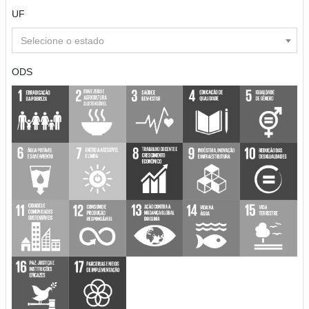
UF
Selecione o estado
ODS