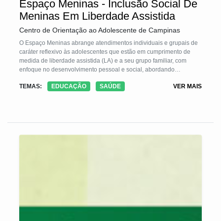
Espaço Meninas - Inclusão Social De
Meninas Em Liberdade Assistida
Centro de Orientação ao Adolescente de Campinas
O Espaço Meninas abrange atendimentos individuais e grupais de
caráter reflexivo às adolescentes que estão em cumprimento de
medida de liberdade assistida (LA) e a seu grupo familiar, com
enfoque no desenvolvimento pessoal e social, abordando
demandas pertinentes ao gênero, universo infracional. Este espaço
TEMAS:
EDUCAÇÃO
SAÚDE
VER MAIS
de atendimento exclusivo para adolescentes acontece na
instituição há 19 anos.