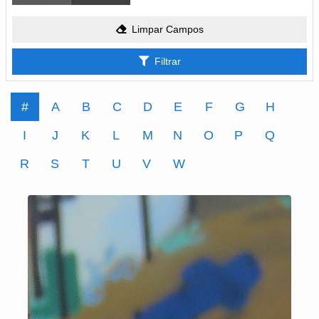
Limpar Campos
Filtrar
#
A
B
C
D
E
F
G
H
I
J
K
L
M
N
O
P
Q
R
S
T
U
V
W