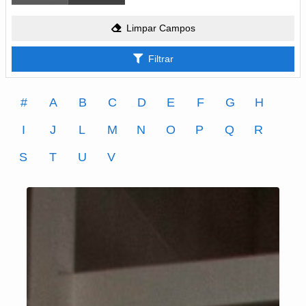
Limpar Campos
Filtrar
#
A
B
C
D
E
F
G
H
I
J
L
M
N
O
P
Q
R
S
T
U
V