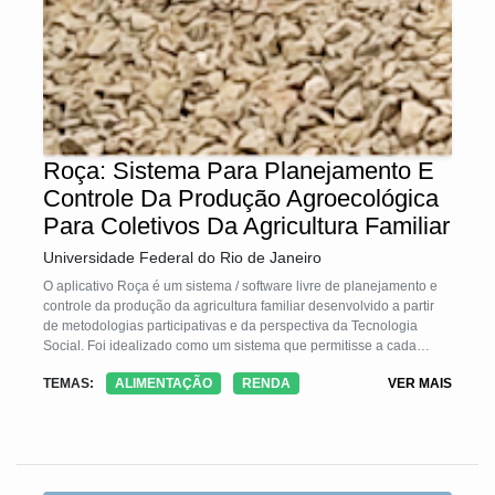
Roça: Sistema Para Planejamento E
Controle Da Produção Agroecológica
Para Coletivos Da Agricultura Familiar
Universidade Federal do Rio de Janeiro
O aplicativo Roça é um sistema / software livre de planejamento e
controle da produção da agricultura familiar desenvolvido a partir
de metodologias participativas e da perspectiva da Tecnologia
Social. Foi idealizado como um sistema que permitisse a cada
agricultor(a) registrar tudo que plantasse, além de registrar árvores
TEMAS:
ALIMENTAÇÃO
RENDA
VER MAIS
frutíferas, produção de animais, produção de derivados e
manufaturados, entre outros, e anotar o que foi colhido, ou
produzido, e o destino dessa produção. Além disso, a ideia é que o
sistema possa auxiliar em outras formas de escoamento da
produção e que tenha vários relatórios que auxiliem na
organização.