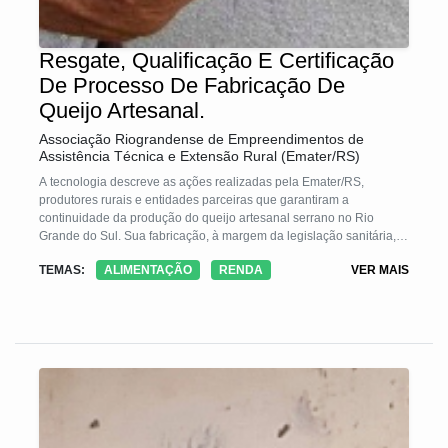
Resgate, Qualificação E Certificação
De Processo De Fabricação De
Queijo Artesanal.
Associação Riograndense de Empreendimentos de
Assistência Técnica e Extensão Rural (Emater/RS)
A tecnologia descreve as ações realizadas pela Emater/RS,
produtores rurais e entidades parceiras que garantiram a
continuidade da produção do queijo artesanal serrano no Rio
Grande do Sul. Sua fabricação, à margem da legislação sanitária,
expunha os produtores à apreensão de seu produto pelos agentes
TEMAS:
ALIMENTAÇÃO
RENDA
VER MAIS
de fiscalização e ao aviltamento dos preços no comércio com
intermediários, além de colocar em risco a saúde dos
consumidores.
Esse queijo típico é produzido por pecuaristas familiares dos
Campos de Cima da Serra do RS e SC, desde a sua ocupação
pelos portugueses, com leite cru de bovinos de raças de
corte/mistas, predominantemente alimentadas nos campos nativos.
É produzido em pequena escala, nas propriedades rurais, com um
saber-fazer transmitido entre gerações há mais de 200 anos.