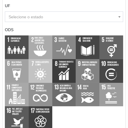
UF
Selecione o estado
ODS