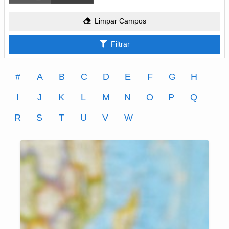
Limpar Campos
Filtrar
#
A
B
C
D
E
F
G
H
I
J
K
L
M
N
O
P
Q
R
S
T
U
V
W