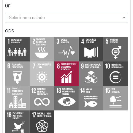
UF
Selecione o estado
ODS