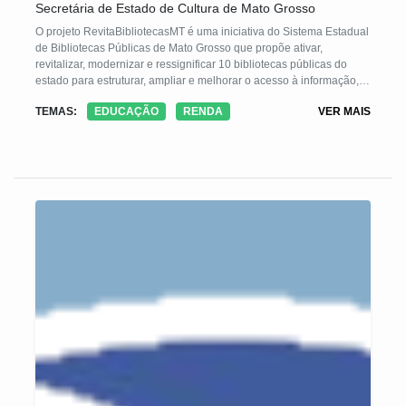
Secretária de Estado de Cultura de Mato Grosso
O projeto RevitaBibliotecasMT é uma iniciativa do Sistema Estadual
de Bibliotecas Públicas de Mato Grosso que propõe ativar,
revitalizar, modernizar e ressignificar 10 bibliotecas públicas do
estado para estruturar, ampliar e melhorar o acesso à informação,
incentivo ao livro e leitura e engajamento da comunidade. A
TEMAS:
EDUCAÇÃO
RENDA
VER MAIS
metodologia é participativa e conta com apoio das prefeituras,
comerciantes, servidores e comunidade local das bibliotecas
públicas contempladas.