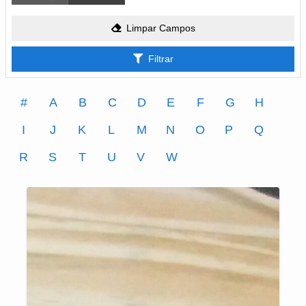
Limpar Campos
Filtrar
#
A
B
C
D
E
F
G
H
I
J
K
L
M
N
O
P
Q
R
S
T
U
V
W