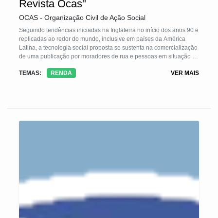
Revista Ocas"
OCAS - Organização Civil de Ação Social
Seguindo tendências iniciadas na Inglaterra no início dos anos 90 e
replicadas ao redor do mundo, inclusive em países da América
Latina, a tecnologia social proposta se sustenta na comercialização
de uma publicação por moradores de rua e pessoas em situação de
vulnerabilidade social. Com isso, cria-se um meio alternativo de
TEMAS:
RENDA
VER MAIS
geração de rendae, ao mesmo tempo, promove a integração desse
público no contexto socioeconômico em que estão inseridos.