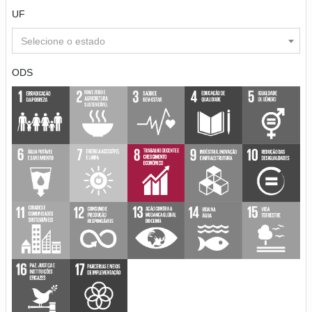
UF
Selecione o estado
ODS