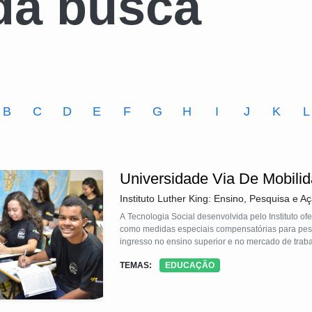
da busca
B
C
D
E
F
G
H
I
J
K
L
Universidade Via De Mobilid
Instituto Luther King: Ensino, Pesquisa e Aç
A Tecnologia Social desenvolvida pelo Instituto ofe
como medidas especiais compensatórias para pesso
ingresso no ensino superior e no mercado de traba
TEMAS:
EDUCAÇÃO