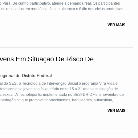
o Pará. De cunho participativo, atende à demanda real. Os participantes
os resultados em reuniões a fim de alcançar o êxito dos ciclos produtivos
VER MAIS
ovens Em Situação De Risco De
egional do Distrito Federal
l do SESI, a Tecnologia de Intervenção Social o programa Vira Vida é
olescentes e jovens na faixa etária entre 15 a 21 anos em situação de
cia sexual. A Tecnologia foi implementada no SESI-DR-DF em novembro de
ho. O programa atua em rede com órgãos públicos, SGD, ONGs, igrejas e
VER MAIS
o da educação básica e continuada, além de capacitação profissional e
u objetivo é superar vulnerabilidades, promovendo autonomia e inserção
mais de 4 mil jovens em todo o Brasil, sendo uma ferramenta eficaz na
ra crianças e adolescentes. Sua abordagem é sistêmica, biopsicossocial,
Educação, Psicossocial, Qualidade de Vida e Empregabilidade. A parceria