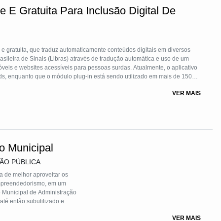
BRAE), empresas e o fortalecimento de redes de proteção são essenciais
e E Gratuita Para Inclusão Digital De
a o acolhimento, atuando na construção de uma intervenção integrada e
a inclusão social, o desenvolvimento humano e a cidadania, contribuindo
 da rede de proteção a jovens e adolescentes vulneráveis.
 e gratuita, que traduz automaticamente conteúdos digitais em diversos
rasileira de Sinais (Libras) através de tradução automática e uso de um
veis e websites acessíveis para pessoas surdas. Atualmente, o aplicativo
ds, enquanto que o módulo plug-in está sendo utilizado em mais de 1500
al, da Câmara dos Deputados, do Senado, além de vários sites comerciais.
VER MAIS
o Municipal
ÇÃO PÚBLICA
a de melhor aproveitar os
empreendedorismo, em um
to Municipal de Administração
até então subutilizado e
 BARIGUI, considerado o
VER MAIS
 projetos de cunho social,