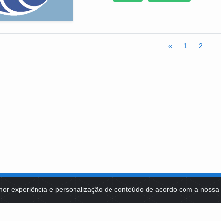
com aplicabilidade para a cidade de Curitiba. O re
por móveis reaproveitados de ambientes subutiliz
reformados pela Marcenaria da Fundação de Ação S
«
1
2
...
hor experiência e personalização de conteúdo de acordo com a noss
MA DE TECNOLOGIAS
IDENTIDADE VISUAL
MIDIATECA