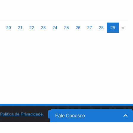
ferido espaço foi composto
ados do município e que foram
ocial de Curitiba - FAS.
20
21
22
23
24
25
26
27
28
29
»
a
Política de Privacidade.
BANCO DO BRASIL
OK
Fale Conosco
BB INTEGRA