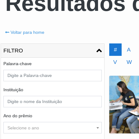
Resultados 
Voltar para home
#
A
FILTRO
V
W
Palavra-chave
Instituição
Ano do prêmio
Selecione o ano