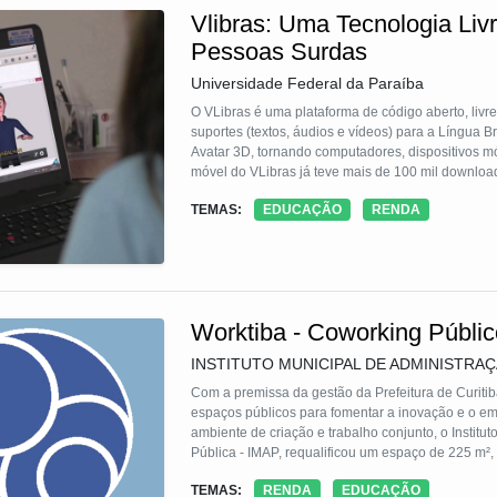
com instituições do Sistema S (SENAI, SENAC, SE
Vlibras: Uma Tecnologia Livr
para ampliar seus resultados. O programa prioriz
colaborativa. O Vira Vida busca, assim, promover 
Pessoas Surdas
para a redução da desigualdade e o fortalecimento
Universidade Federal da Paraíba
O VLibras é uma plataforma de código aberto, livre
suportes (textos, áudios e vídeos) para a Língua B
Avatar 3D, tornando computadores, dispositivos mó
móvel do VLibras já teve mais de 100 mil downloa
websites, incluindo os websites do Governo Feder
TEMAS:
EDUCAÇÃO
RENDA
Worktiba - Coworking Públic
INSTITUTO MUNICIPAL DE ADMINISTRA
Com a premissa da gestão da Prefeitura de Curitib
espaços públicos para fomentar a inovação e o 
ambiente de criação e trabalho conjunto, o Institu
Pública - IMAP, requalificou um espaço de 225 m², 
inaugurou, em 22 de março de 2017, o WORKTIBA
TEMAS:
RENDA
EDUCAÇÃO
primeiro coworking público do Brasil, para receber