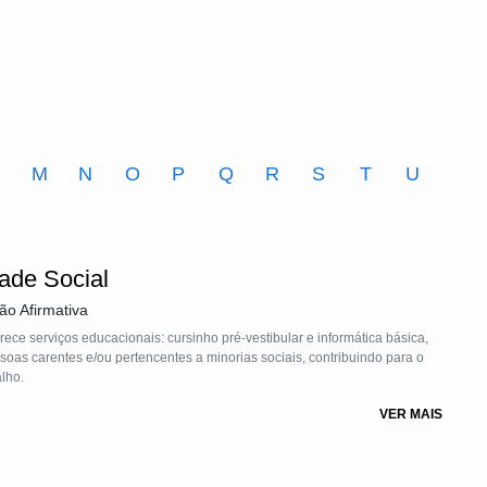
M
N
O
P
Q
R
S
T
U
ade Social
ão Afirmativa
rece serviços educacionais: cursinho pré-vestibular e informática básica,
as carentes e/ou pertencentes a minorias sociais, contribuindo para o
lho.
VER MAIS