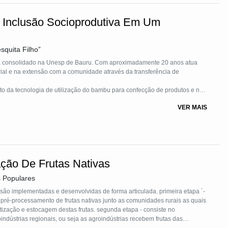
 Inclusão Socioprodutiva Em Um
squita Filho”
 já consolidado na Unesp de Bauru. Com aproximadamente 20 anos atua
erência de
ssentados, visando sua capacitação na cadeia produtiva, a fixação ao
VER MAIS
ento sustentável.
 plantio local de espécies de interesse e a instalação de uma unidade de
ção De Frutas Nativas
s Populares
itização e estocagem destas frutas. segunda etapa - consiste no
oindústrias regionais, ou seja as agroindústrias recebem frutas das