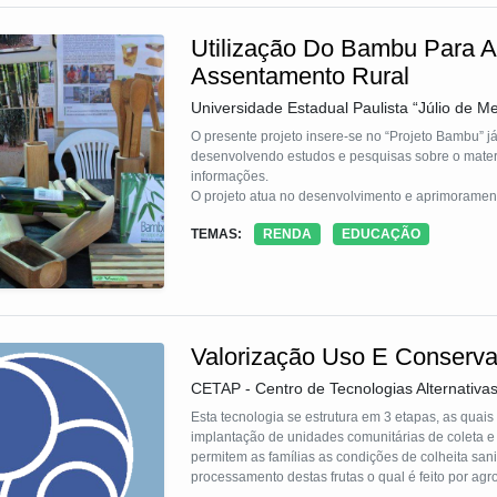
Utilização Do Bambu Para A
Assentamento Rural
Universidade Estadual Paulista “Júlio de Me
O presente projeto insere-se no “Projeto Bambu”
desenvolvendo estudos e pesquisas sobre o material e na extensão com a comunidade através da transf
informações.
O projeto atua no desenvolvimento e aprimoramento da tecnologia de utilização do bambu para confecção de produtos e na
transferência do conhecimento para um grupo de a
TEMAS:
RENDA
EDUCAÇÃO
campo, a geração de renda através do desenvolvim
Para seu desenvolvimento local, foram efetuados o
produção para manufatura de pro
Valorização Uso E Conserva
CETAP - Centro de Tecnologias Alternativa
Esta tecnologia se estrutura em 3 etapas, as quais são implementadas e desenvolvidas de forma articulada. primeira etapa ´-
implantação de unidades comunitárias de coleta e pré-processamento de frutas nativas junto as comunidades rurais as quais
permitem as famílias as condições de colheita san
processamento destas frutas o qual é feito por agr