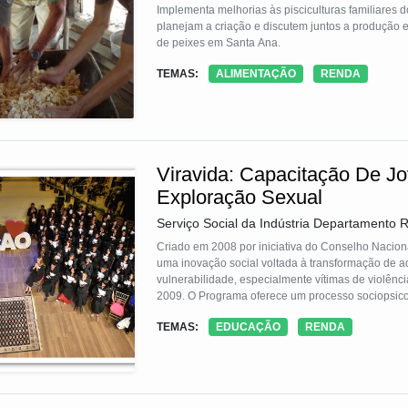
Implementa melhorias às pisciculturas familiares d
planejam a criação e discutem juntos a produção e 
de peixes em Santa Ana.
TEMAS:
ALIMENTAÇÃO
RENDA
Viravida: Capacitação De J
Exploração Sexual
Serviço Social da Indústria Departamento R
Criado em 2008 por iniciativa do Conselho Naciona
uma inovação social voltada à transformação de ad
vulnerabilidade, especialmente vítimas de violên
2009. O Programa oferece um processo sociopsicopedagógico que promove conhecimentos, habilidades, autoestima,
autonomia e preparação para o mercado de trabal
TEMAS:
EDUCAÇÃO
RENDA
a comunidade, buscando a inclusão social por mei
ações de direitos, saúde, cultura e cidadania. Se
produtiva. Desde sua origem, o Vira Vida atendeu 
prevenção e enfrentamento à violência sexual cont
com etapas organizadas por eixos metodológicos: 