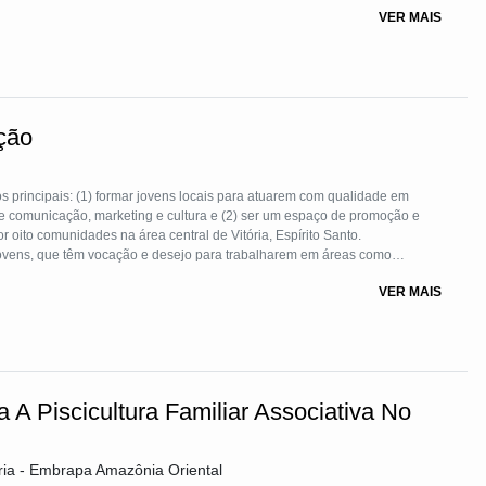
onsiste na comercialização dos produtos resultantes deste processo. Esta
VER MAIS
 pelo CETAP desde o ano de 2000.
ção
 principais: (1) formar jovens locais para atuarem com qualidade em
 de comunicação, marketing e cultura e (2) ser um espaço de promoção e
r oito comunidades na área central de Vitória, Espírito Santo.
jovens, que têm vocação e desejo para trabalharem em áreas como
keting. Por outro lado, a Varal é um equipamento cultural que promove a
VER MAIS
 comunidades dentre seus mais de 30 mil moradores.
a A Piscicultura Familiar Associativa No
ria - Embrapa Amazônia Oriental