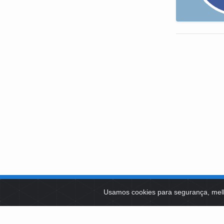
SOBRE NÓS
Usamos cookies para segurança, mel
PLATAFOR
Como Atuamos
SOCIAIS
Apoio a Projetos Sociais
Conselheiros