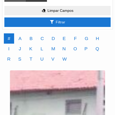
Limpar Campos
Filtrar
#
A
B
C
D
E
F
G
H
I
J
K
L
M
N
O
P
Q
R
S
T
U
V
W