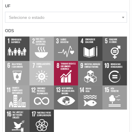
UF
Selecione o estado
ODS