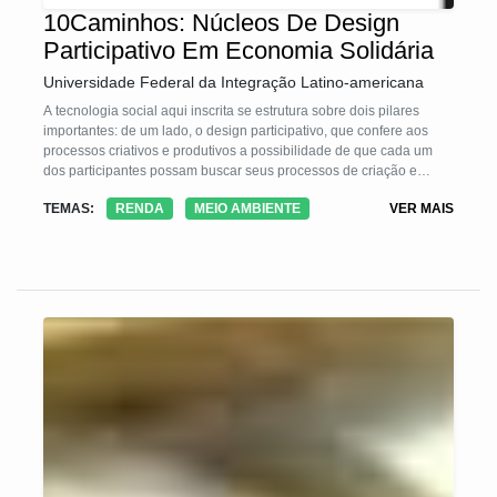
10Caminhos: Núcleos De Design
Participativo Em Economia Solidária
Universidade Federal da Integração Latino-americana
A tecnologia social aqui inscrita se estrutura sobre dois pilares
importantes: de um lado, o design participativo, que confere aos
processos criativos e produtivos a possibilidade de que cada um
dos participantes possam buscar seus processos de criação e
produção de maneira horizontal e participativa, pela construção
TEMAS:
RENDA
MEIO AMBIENTE
VER MAIS
coletiva de projetos de produtos e processos produtivos; de outro
lado, pela Economia Solidária, como forma organizativa adotada,
confere a possibilidade de criação de relações produtivas pela e na
coletividade, relacionando a produção coletiva com o "buen vivir" e
amparada pelo Indice de Felicidade Bruta, como indice qualitativo
dos resultados alcançados.