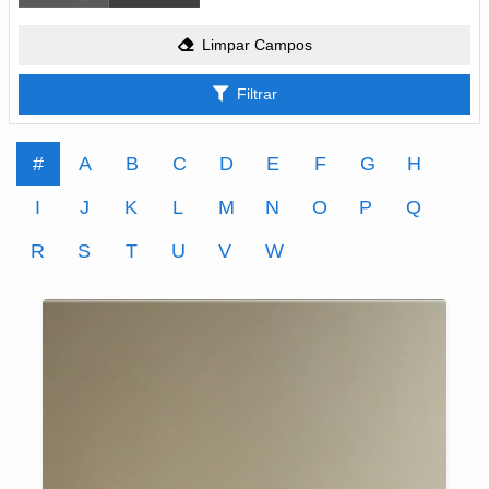
Limpar Campos
Filtrar
#
A
B
C
D
E
F
G
H
I
J
K
L
M
N
O
P
Q
R
S
T
U
V
W