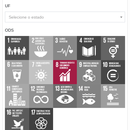
UF
Selecione o estado
ODS