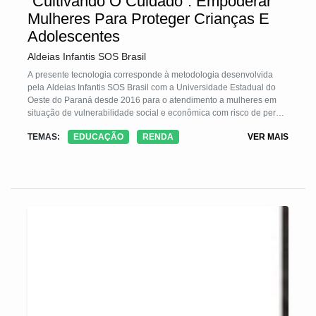
“Cultivando O Cuidado”: Empoderar
Mulheres Para Proteger Crianças E
Adolescentes
Aldeias Infantis SOS Brasil
A presente tecnologia corresponde à metodologia desenvolvida
pela Aldeias Infantis SOS Brasil com a Universidade Estadual do
Oeste do Paraná desde 2016 para o atendimento a mulheres em
situação de vulnerabilidade social e econômica com risco de perda
do cuidado parental. A metodologia parte da premissa de que o
TEMAS:
EDUCAÇÃO
RENDA
VER MAIS
cuidado com a criança e o adolescente envolvem o bem-estar de
seus cuidadores, que em grande maioria foram crianças que
também tiveram seus direitos violados. A TS pretende quebrar o
ciclo de vulnerabilidade social e econômica por meio do
acompanhamento psicológico e direcionamento profissional de
mulheres em oficinas de prática profissional e empoderamento
econômico.