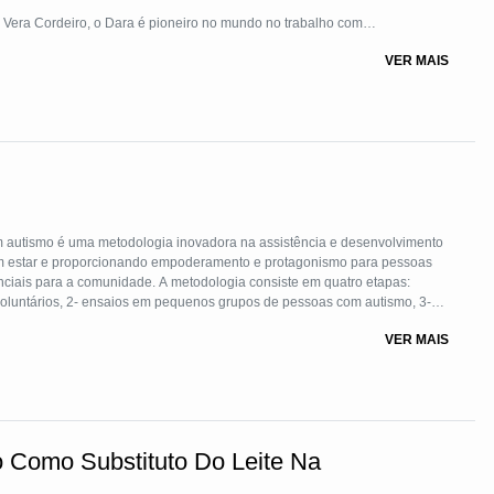
 Vera Cordeiro, o Dara é pioneiro no mundo no trabalho com
s nas áreas de saúde, educação, renda, cidadania e moradia.
VER MAIS
s em situação de vulnerabilidade, disseminação de conhecimento,
ciedade civil. Ao longo de sua trajetória, o Instituto Dara impactou
ndiretamente mais de 1 milhão de pessoas em diferentes países.
a foi eleito por nove anos consecutivos uma das melhores organizações
atégico de Cuidados do Governo Federal, contribuindo para o
cuidado integral e ao desenvolvimento humano.
ntegrada de uma equipe técnica especializada, voluntárias e voluntários,
m autismo é uma metodologia inovadora na assistência e desenvolvimento
A metodologia consiste em quatro etapas:
voluntários, 2- ensaios em pequenos grupos de pessoas com autismo, 3-
m pequenos grupos para devolutivas sobre a evolução da pessoa com
VER MAIS
er um espaço de protagonismo para pessoas com autismo
 Como Substituto Do Leite Na