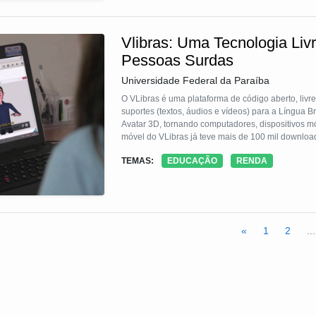
Vlibras: Uma Tecnologia Livr
Pessoas Surdas
Universidade Federal da Paraíba
O VLibras é uma plataforma de código aberto, livre
suportes (textos, áudios e vídeos) para a Língua B
Avatar 3D, tornando computadores, dispositivos mó
móvel do VLibras já teve mais de 100 mil downloa
websites, incluindo os websites do Governo Feder
TEMAS:
EDUCAÇÃO
RENDA
«
1
2
...