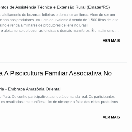
os de Assistência Técnica e Extensão Rural (Emater/RS)
 o aleitamento de bezerras leiteiras e demais mamíferos. Além de ser um
iona aos produtores um lucro equivalente à venda de 1.500 litros de leite.
lho e renda a milhares de produtores de leite no Brasil.
a o aleitamento de bezerras leiteiras e demais mamíferos. É um alimento de
utores um lucro equivalente à venda de 1.500 litros de leite.
VER MAIS
o colostro excedente, que iria para o lixo, em garrafas PETs, limpas e
 dias o produtor tem um substituto para o leite de excelente qualidade e
stro o produtor mistura 2 litros de água e obtém 4 litros de um sucedâneo
o. O leite que seria usado para alimentar a bezerra passa a ser vendido
utenção da família.
stro são descartados anualmente. Com o uso deste colostro em forma de
a A Piscicultura Familiar Associativa No
hor alimentados e renda para usar com sua família. Num planeta em que
desprezar um alimento de grande poder nutricional, com anticorpos e
 por animais e também por seres humanos.
ria - Embrapa Amazônia Oriental
 lixo no Brasil, Atualmente, depois da Silagem de Colostro ter ganhado o
anhou visibilidade e passou a ser utilizada pelos produtores gerando
o Pará. De cunho participativo, atende à demanda real. Os participantes
escartado. Além de ser usado substituindo o leite que passa a ser
os resultados em reuniões a fim de alcançar o êxito dos ciclos produtivos
dade sendo aprovado no Brasil para uso na alimentação humana.
gia Silagem de Colostro se deveu ao reconhecimento feito pela Fundação
VER MAIS