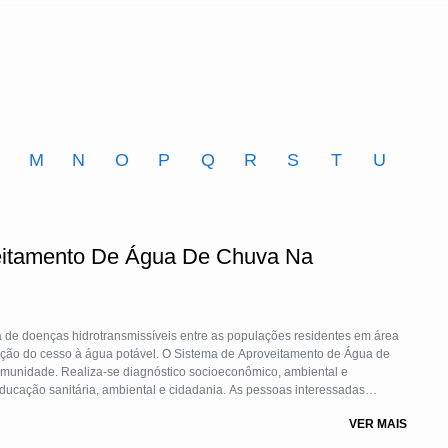
M
N
O
P
Q
R
S
T
U
veitamento De Água De Chuva Na
ia de doenças hidrotransmissíveis entre as populações residentes em área
ação do cesso à água potável. O Sistema de Aproveitamento de Água de
munidade. Realiza-se diagnóstico socioeconômico, ambiental e
ducação sanitária, ambiental e cidadania. As pessoas interessadas
rfil), construção, instalação, recebem manual de operação e manutenção
VER MAIS
to do funcionamento dos SAACs e seus efeitos sobre a comunidade.