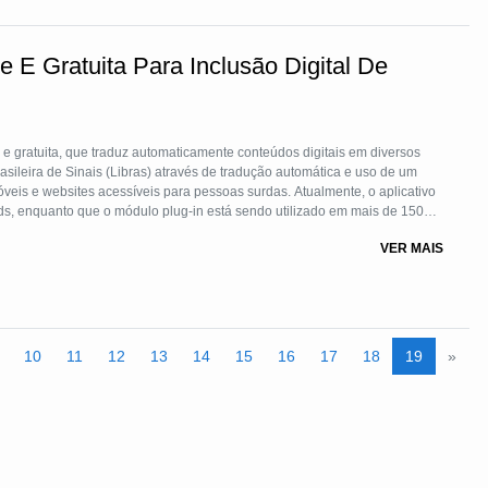
e E Gratuita Para Inclusão Digital De
 e gratuita, que traduz automaticamente conteúdos digitais em diversos
rasileira de Sinais (Libras) através de tradução automática e uso de um
veis e websites acessíveis para pessoas surdas. Atualmente, o aplicativo
ds, enquanto que o módulo plug-in está sendo utilizado em mais de 1500
al, da Câmara dos Deputados, do Senado, além de vários sites comerciais.
VER MAIS
10
11
12
13
14
15
16
17
18
19
»