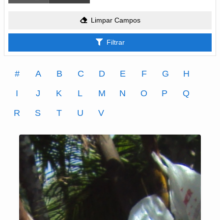
Limpar Campos
Filtrar
#
A
B
C
D
E
F
G
H
I
J
K
L
M
N
O
P
Q
R
S
T
U
V