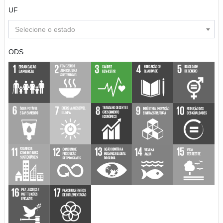
UF
Selecione o estado
ODS