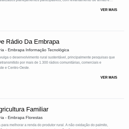
realizados planejamentos participativos, com levantamento de temas e
este são elaborados os materiais formativos e oficinas práticas a serem
VER MAIS
valiação e planejamento para os temas do próximo período.
De Rádio Da Embrapa
ria - Embrapa Informação Tecnológica
ulga o desenvolvimento rural sustentável, principalmente pesquisas que
etransmitido por mais de 1.300 rádios comunitárias, comerciais e
ste e Centro-Oeste.
VER MAIS
icultura Familiar
ia - Embrapa Florestas
para melhorar a renda do produtor rural. A não oxidação do palmito,