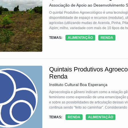
Orgânico constitui uma unidade demonstrativa das
Associação de Apoio ao Desenvolvimento S
O quintal Produtivo Agroecológico é uma tecnologi
disponibilidade de espaço e recursos (modular), 
agrícolas (utilizando mudas de Acerola, Pinha, Pitanga
Aipim; milho, variedade com mais de 10 tipos de 
florestais e sementes de plantas medicinais), foi 
TEMAS:
ALIMENTAÇÃO
RENDA
compostagem, defensivos e fertilizantes naturais.
Quintais Produtivos Agroeco
Renda
Instituto Cultural Boa Esperança
Agroecologia e gênero indicam como a relação gêne
feminismo como expressão de uma emancipação prod
e sobre as possibilidades de articulação dessas vi
continua sendo “feito ao caminhar”. Considerando
gênero e o combate a todas as formas de opressão
TEMAS:
RENDA
ALIMENTAÇÃO
da mulher, através do empreendedorismo solidário 