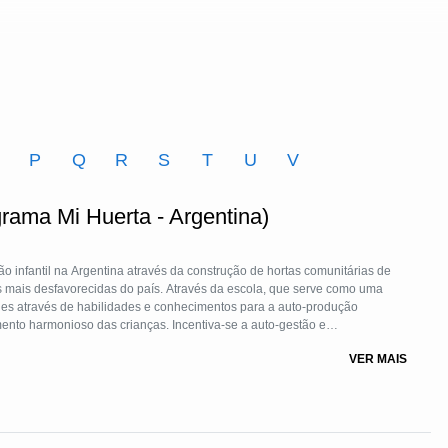
O
P
Q
R
S
T
U
V
rama Mi Huerta - Argentina)
ção infantil na Argentina através da construção de hortas comunitárias de
 mais desfavorecidas do país. Através da escola, que serve como uma
es através de habilidades e conhecimentos para a auto-produção
ento harmonioso das crianças. Incentiva-se a auto-gestão e
ivo agroecológico tradicionais. Revaloriza-se as características próprias
VER MAIS
nserem no marco comunitário pela apropriação de seus protagonista