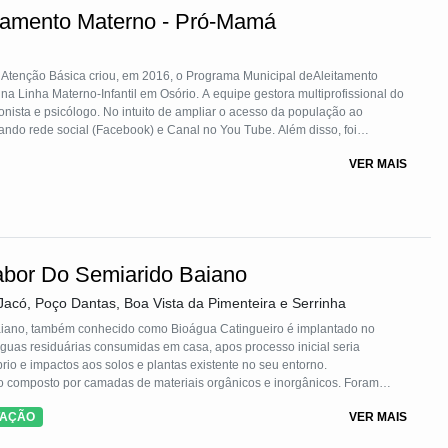
tamento Materno - Pró-Mamá
Atenção Básica criou, em 2016, o Programa Municipal deAleitamento
 Linha Materno-Infantil em Osório. A equipe gestora multiprofissional do
ede social (Facebook) e Canal no You Tube. Além disso, foi
nvolvimento infantil dos 0 aos 2 anos de idade. Para o desenvolvimento
VER MAIS
ativo foi realizada uma parceria com o Instituto Federal do Rio Grande do Sul – IFRS.
abor Do Semiarido Baiano
Jacó, Poço Dantas, Boa Vista da Pimenteira e Serrinha
aiano, também conhecido como Bioágua Catingueiro é implantado no
o e impactos aos solos e plantas existente no seu entorno.
gico composto por camadas de materiais orgânicos e inorgânicos. Foram
es e depois da filtragem, e foi comprovado quimicamente que a água pode
TAÇÃO
VER MAIS
te que não causara impactos.