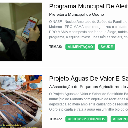
Programa Municipal De Alei
Prefeitura Municipal de Osório
O NASF– Núcleo Ampliado de Saúde da Família e 
Materno - PRÓ-MAMÁ, que reorganizou o cuidado na
PRÓ-MAMÁ é composta por fonoaudiólogo, nutricionista e psicólogo. No intuito de ampliar o acesso da população ao
programa, a equipe investiu nas mídias sociais, criando r
desenvolvido um aplicativo de amamentação e dese
TEMAS:
ALIMENTAÇÃO
SAÚDE
do aplic
Projeto Águas De Valor E S
A Associação de Pequenos Agricultores do 
O Projeto Águas de Valor e Sabor do Semiárido B
município de Planalto com objetivo de reciclar as águas residuárias consumidas em casa, apos processo inicial seria
depositada ao meio ambiente causando desequilíbri
O projeto capta e trata a água em um filtro bioló
coletados amostras da água nos dois estágios ant
TEMAS:
RECURSOS HÍDRICOS
ALIMEN
ser devolvida a qualquer corpo hídrico ou ambien