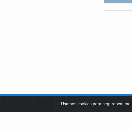
SOBRE NÓS
Usamos cookies para segurança, mel
PLATAFOR
Como Atuamos
SOCIAIS
Apoio a Projetos Sociais
Conselheiros
EDITAIS 
Gestores