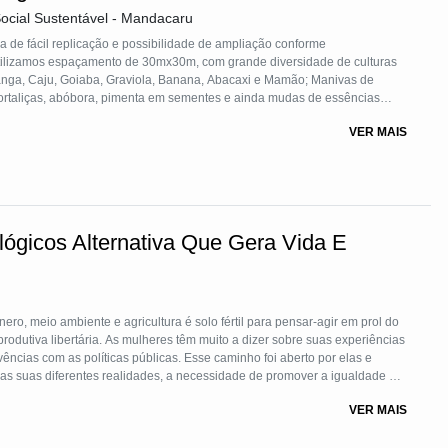
 tecnologias, processos e serviços gerados pela Embrapa e parceiros.
ocial Sustentável - Mandacaru
a de fácil replicação e possibilidade de ampliação conforme
utilizamos espaçamento de 30mx30m, com grande diversidade de culturas
, Caju, Goiaba, Graviola, Banana, Abacaxi e Mamão; Manivas de
hortaliças, abóbora, pimenta em sementes e ainda mudas de essências
fornecido adubo orgânico (esterco) e orientado a produção de
VER MAIS
lógicos Alternativa Que Gera Vida E
ro, meio ambiente e agricultura é solo fértil para pensar-agir em prol do
utiva libertária. As mulheres têm muito a dizer sobre suas experiências
vências com as políticas públicas. Esse caminho foi aberto por elas e
 as suas diferentes realidades, a necessidade de promover a igualdade de
, estimulamos a inserção produtiva, mediante a formalização da presença
VER MAIS
inibindo a informalidade.