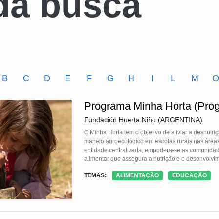
da busca
B
C
D
E
F
G
H
I
L
M
Programa Minha Horta (Prog
Fundación Huerta Niño (ARGENTINA)
O Minha Horta tem o objetivo de aliviar a desnutri
manejo agroecológico em escolas rurais nas áreas
entidade centralizada, empodera-se as comunidad
alimentar que assegura a nutrição e o desenvolvim
desenvolvimento local recuperando técnicas de cult
TEMAS:
ALIMENTAÇÃO
EDUCAÇÃO
da cultura e da identidade locais: as hortas se i