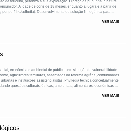
ão de touceira, pereniza a sua exploração. O preço da pupunha in natura
nsumidor. A idade de corte de 18 meses, enquanto a juçara é a partir de
g por perfilho/colheita). Desenvolvimento de solução filmogênica para
e embalagem para comercialização do palmito minimamente processado
VER MAIS
e novos produtos derivados dos resíduos agro-industriai
s
 social, econômica e ambiental de públicos em situação de vulnerabilidade
lmente, agricultores familiares, assentados da reforma agrária, comunidades
urbanas e instituições assistencialistas. Privilegia técnica conceitualmente
dando questões culturais, étnicas, ambientais, alimentares, econômicas e
 conjunto de 20 espécies de frutas de clima temperado, que incluem
VER MAIS
-grande, araçá amarelo e vermelho, goiaba, caqui, pitanga, romã, tangerina,
a, guabiroba e butiá, selecionadas em função de suas características
osto por três plantas de cada espécie. Além das frutíferas, também estão
a doce e uma forrageira, totalizando 29 produtos. As tecnologias de
mo, a capacitação dos beneficiários quanto ao conhecimento das
e verticalização ou transformação e agregação de valor aos alimentos
lógicos
clusão social e viabilizar a geração de emprego e renda. Cada Quintal