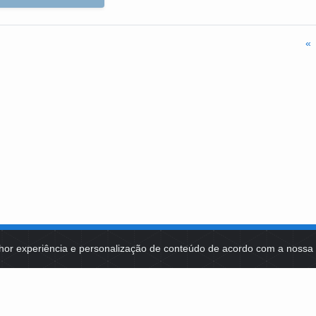
«
hor experiência e personalização de conteúdo de acordo com a noss
MA DE TECNOLOGIAS
IDENTIDADE VISUAL
MIDIATECA
DE SELEÇÕES PÚBLICAS
NOTÍCIAS