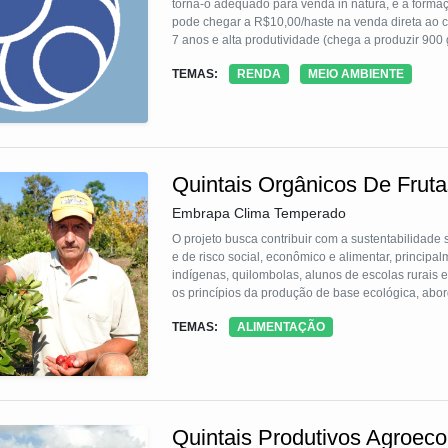
torna-o adequado para venda in natura, e a formaç
pode chegar a R$10,00/haste na venda direta ao co
7 anos e alta produtividade (chega a produzir 900 
revestimento comestível do palmito de pupunha 
TEMAS:
RENDA
MEIO AMBIENTE
aumenta a sua vida útil de 10 para 22 dias, além d
Quintais Orgânicos De Fruta
Embrapa Clima Temperado
O projeto busca contribuir com a sustentabilidade
e de risco social, econômico e alimentar, principa
indígenas, quilombolas, alunos de escolas rurais e 
os princípios da produção de base ecológica, abor
medicinais. O Quintal Orgânico é composto por um
TEMAS:
ALIMENTAÇÃO
pêssego, figo, laranja, amora-preta, cereja-do-rio
limão, guabiju, araticum, uvaia, videira, jabuticab
nutricionais e funcionais, sendo, atualmente, comp
inclusas cultivares de feijão, milho, cebola, batat
implantação e manutenção dos Quintais, assim co
propriedades funcionais dos alimentos, processo d
Quintais Produtivos Agroeco
deverão promover a segurança alimentar, saúde, in