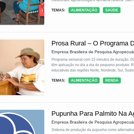
medicinais, agroecologia e farmácia caseira. São 
necessidades específicas de cada grupo. A partir d
TEMAS:
ALIMENTAÇÃO
SAÚDE
desenvolvidos ao longo do ano, retornando com a
Prosa Rural – O Programa 
Empresa Brasileira de Pesquisa Agropecuá
Programa semanal com 15 minutos de duração. Div
têm aplicação no dia a dia do pequeno produtor. R
educativas das regiões Norte, Nordeste, Sul, Sude
TEMAS:
ALIMENTAÇÃO
RENDA
Pupunha Para Palmito Na Agr
Empresa Brasileira de Pesquisa Agropecuár
Sistema de produção da pupunha como alternativa 