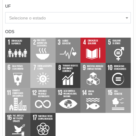
UF
Selecione o estado
ODS