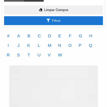
Limpar Campos
Filtrar
#
A
B
C
D
E
F
G
H
I
J
K
L
M
N
O
P
Q
R
S
T
U
V
W