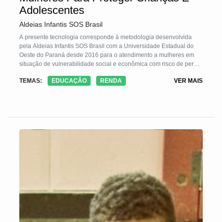
Adolescentes
Aldeias Infantis SOS Brasil
A presente tecnologia corresponde à metodologia desenvolvida
pela Aldeias Infantis SOS Brasil com a Universidade Estadual do
Oeste do Paraná desde 2016 para o atendimento a mulheres em
situação de vulnerabilidade social e econômica com risco de perda
do cuidado parental. A metodologia parte da premissa de que o
TEMAS:
EDUCAÇÃO
RENDA
VER MAIS
cuidado com a criança e o adolescente envolvem o bem-estar de
seus cuidadores, que em grande maioria foram crianças que
também tiveram seus direitos violados. A TS pretende quebrar o
ciclo de vulnerabilidade social e econômica por meio do
acompanhamento psicológico e direcionamento profissional de
mulheres em oficinas de prática profissional e empoderamento
econômico.