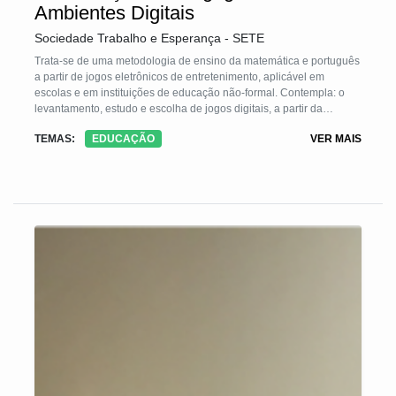
Ambientes Digitais
Sociedade Trabalho e Esperança - SETE
Trata-se de uma metodologia de ensino da matemática e português
a partir de jogos eletrônicos de entretenimento, aplicável em
escolas e em instituições de educação não-formal. Contempla: o
levantamento, estudo e escolha de jogos digitais, a partir da
comunidade educativa; a elaboração de atividades que exploram
TEMAS:
EDUCAÇÃO
VER MAIS
leitura/escrita e a matemática presentes nos jogos de modo
implícito ou explícito; a realização de oficinas para os estudantes,
organizados em pequenos grupos com base no domínio conceitual,
intermediados por um mediador problematizador. Todas as etapas
contam com o protagonismo dos educandos, desde a escolha dos
jogos, a elaboração de atividades e a vivência das mesmas.