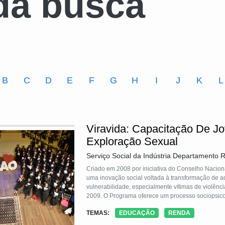
da busca
B
C
D
E
F
G
H
I
J
K
L
Viravida: Capacitação De J
Exploração Sexual
Serviço Social da Indústria Departamento R
Criado em 2008 por iniciativa do Conselho Naciona
uma inovação social voltada à transformação de ad
vulnerabilidade, especialmente vítimas de violên
2009. O Programa oferece um processo sociopsicopedagógico que promove conhecimentos, habilidades, autoestima,
autonomia e preparação para o mercado de trabal
TEMAS:
EDUCAÇÃO
RENDA
a comunidade, buscando a inclusão social por mei
ações de direitos, saúde, cultura e cidadania. Se