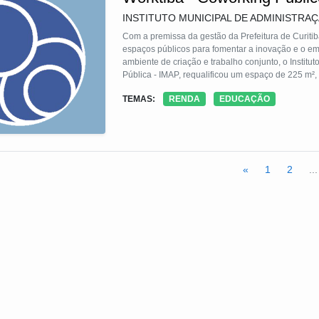
INSTITUTO MUNICIPAL DE ADMINISTRA
Com a premissa da gestão da Prefeitura de Curitib
espaços públicos para fomentar a inovação e o 
ambiente de criação e trabalho conjunto, o Institu
Pública - IMAP, requalificou um espaço de 225 m², 
inaugurou, em 22 de março de 2017, o WORKTIBA
TEMAS:
RENDA
EDUCAÇÃO
primeiro coworking público do Brasil, para receber
com aplicabilidade para a cidade de Curitiba. O re
por móveis reaproveitados de ambientes subutiliz
reformados pela Marcenaria da Fundação de Ação S
«
1
2
...