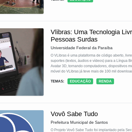
informativo para pais e cuidadores e o jogo coope
Vlibras: Uma Tecnologia Livr
Pessoas Surdas
Universidade Federal da Paraíba
O VLibras é uma plataforma de código aberto, livre
suportes (textos, áudios e vídeos) para a Língua B
Avatar 3D, tornando computadores, dispositivos mó
móvel do VLibras já teve mais de 100 mil downloa
websites, incluindo os websites do Governo Feder
TEMAS:
EDUCAÇÃO
RENDA
Vovô Sabe Tudo
Prefeitura Municipal de Santos
O Projeto Vovô Sabe Tudo foi implantado pela Sec