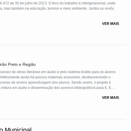
6.472 de 30 de julho de 2013. O foco do trabalho é intergeracional, onde
cia, mas também na educação, turismo e meio ambiente. Juntos os vovôs
unir em um só momento, uma geração que tem a representação social do
VER MAIS
al como Futuro. Através da interação no Presente, eles conseguem recriar
irão Preto e Região
udio e pelo sistema braille para os alunos
. Infelizmente ainda há poucos materiais acessíveis, desfavorecendo o
cesso de ensino aprendizagem dos alunos. Sendo assim, o projeto é
leitura em áudio e disseminação dos acervos bibliográficos para E. E.
tes necessitam de tal material.
VER MAIS
a participação dos usuários no ensino regular, e o desenvolvimento de
o Municipal