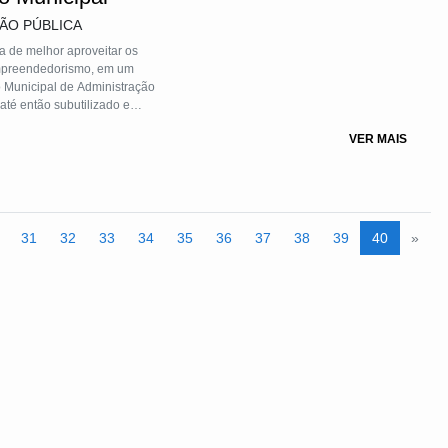
ÇÃO PÚBLICA
a de melhor aproveitar os
empreendedorismo, em um
to Municipal de Administração
até então subutilizado e
 BARIGUI, considerado o
VER MAIS
 projetos de cunho social,
ferido espaço foi composto
ados do município e que foram
ocial de Curitiba - FAS.
31
32
33
34
35
36
37
38
39
40
»