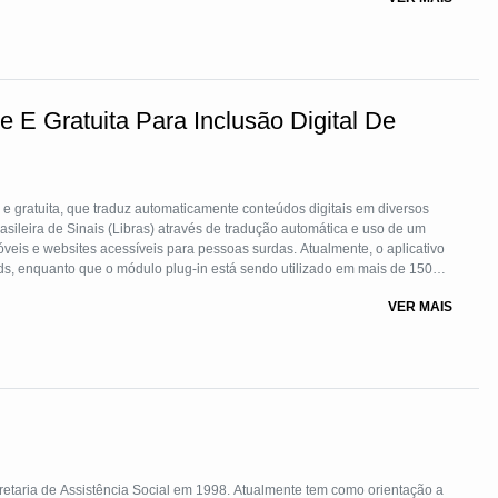
rativo "Cartas Para a Humanidade".
e E Gratuita Para Inclusão Digital De
 e gratuita, que traduz automaticamente conteúdos digitais em diversos
rasileira de Sinais (Libras) através de tradução automática e uso de um
veis e websites acessíveis para pessoas surdas. Atualmente, o aplicativo
ds, enquanto que o módulo plug-in está sendo utilizado em mais de 1500
al, da Câmara dos Deputados, do Senado, além de vários sites comerciais.
VER MAIS
retaria de Assistência Social em 1998. Atualmente tem como orientação a