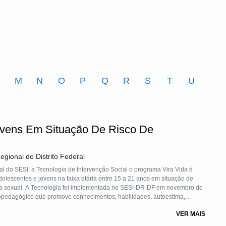
M
N
O
P
Q
R
S
T
U
ovens Em Situação De Risco De
egional do Distrito Federal
l do SESI, a Tecnologia de Intervenção Social o programa Vira Vida é
olescentes e jovens na faixa etária entre 15 a 21 anos em situação de
cia sexual. A Tecnologia foi implementada no SESI-DR-DF em novembro de
ho. O programa atua em rede com órgãos públicos, SGD, ONGs, igrejas e
VER MAIS
o da educação básica e continuada, além de capacitação profissional e
u objetivo é superar vulnerabilidades, promovendo autonomia e inserção