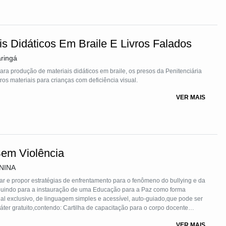
mais de 4 mil jovens em todo o Brasil, sendo uma ferramenta eficaz na
ra crianças e adolescentes. Sua abordagem é sistêmica, biopsicossocial,
Educação, Psicossocial, Qualidade de Vida e Empregabilidade. A parceria
BRAE), empresas e o fortalecimento de redes de proteção são essenciais
is Didáticos Em Braile E Livros Falados
a o acolhimento, atuando na construção de uma intervenção integrada e
a inclusão social, o desenvolvimento humano e a cidadania, contribuindo
ringá
 da rede de proteção a jovens e adolescentes vulneráveis.
ra produção de materiais didáticos em braile, os presos da Penitenciária
os materiais para crianças com deficiência visual.
VER MAIS
em Violência
ENINA
izar e propor estratégias de enfrentamento para o fenômeno do bullying e da
ão para a Paz como forma
al exclusivo, de linguagem simples e acessível, auto-guiado,que pode ser
a de capacitação para o corpo docente
cas para o desenvolvimento de atividades junto aos estudantes; material
VER MAIS