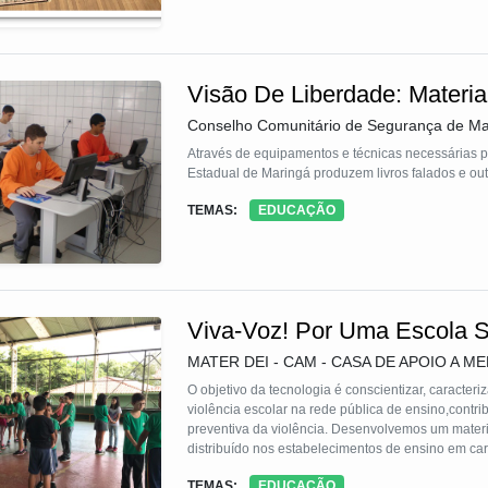
produtiva. Desde sua origem, o Vira Vida atendeu 
prevenção e enfrentamento à violência sexual cont
com etapas organizadas por eixos metodológicos: 
com instituições do Sistema S (SENAI, SENAC, SE
Visão De Liberdade: Materia
para ampliar seus resultados. O programa prioriz
colaborativa. O Vira Vida busca, assim, promover 
Conselho Comunitário de Segurança de Ma
para a redução da desigualdade e o fortalecimento
Através de equipamentos e técnicas necessárias pa
Estadual de Maringá produzem livros falados e outr
TEMAS:
EDUCAÇÃO
Viva-Voz! Por Uma Escola S
MATER DEI - CAM - CASA DE APOIO A M
O objetivo da tecnologia é conscientizar, caracter
violência escolar na rede pública de ensino,contribuindo para a instauração de uma Educaç
preventiva da violência. Desenvolvemos um materi
distribuído nos estabelecimentos de ensino em caráter gratuito,contendo: Cartilh
acompanhada de vídeo-aulas; manual de boas práti
TEMAS:
EDUCAÇÃO