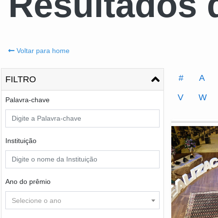
Resultados 
Voltar para home
#
A
FILTRO
V
W
Palavra-chave
Instituição
Ano do prêmio
Selecione o ano