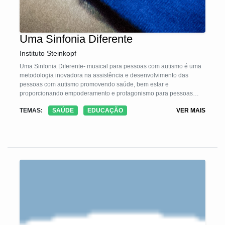
Uma Sinfonia Diferente
Instituto Steinkopf
Uma Sinfonia Diferente- musical para pessoas com autismo é uma
metodologia inovadora na assistência e desenvolvimento das
pessoas com autismo promovendo saúde, bem estar e
proporcionando empoderamento e protagonismo para pessoas
com autismo e suas famílias, mostrando seus potenciais para a
TEMAS:
SAÚDE
EDUCAÇÃO
VER MAIS
comunidade. A metodologia consiste em quatro etapas:
1- Inscrição e seleção de pessoas com autismo e voluntários, 2-
ensaios em pequenos grupos de pessoas com autismo, 3-
Apresentação pública, 4 - Retorno aos ensaios em pequenos
grupos para devolutivas sobre a evolução da pessoa com autismo
durante o processo. O objetivo é promover um espaço de
protagonismo para pessoas com autismo