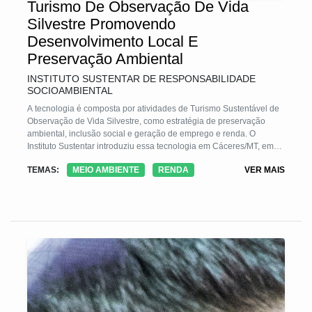
Turismo De Observação De Vida
Silvestre Promovendo
Desenvolvimento Local E
Preservação Ambiental
INSTITUTO SUSTENTAR DE RESPONSABILIDADE
SOCIOAMBIENTAL
A tecnologia é composta por atividades de Turismo Sustentável de
Observação de Vida Silvestre, como estratégia de preservação
ambiental, inclusão social e geração de emprego e renda. O
Instituto Sustentar introduziu essa tecnologia em Cáceres/MT, em
2013, c/ o Projeto Bichos do Pantanal - PBP, que atuou p/ o
TEMAS:
MEIO AMBIENTE
RENDA
VER MAIS
desenvolvimento do município e áreas do entorno, c/ a capacitação
de mais de 40 guias (taxonomia, aulas de inglês e orientação
profissional) e a cadeia produtiva do turismo c/plano de negócios,
marketing, treinamento etc.Foi estabelecida uma Rede de
Cooperação que integrou e promoveu intercâmbios de
conhecimentos e práticas e capacitação p/ atendimento turistas
internacionais e nacio