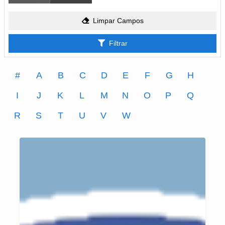
Limpar Campos
Filtrar
#
A
B
C
D
E
F
G
H
I
J
K
L
M
N
O
P
Q
R
S
T
U
V
W