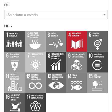
UF
Selecione o estado
ODS