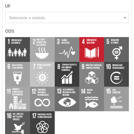
UF
Selecione o estado
ODS