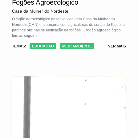
Fogões Agroecológico
Casa da Mulher do Nordeste
O fogão agroecológico desenvolvido pela Casa da Mulher do
Nordeste(CMN) em parceria com agricultoras do sertão do Pajeú, a
partir de oficinas de edificação de fogões. O fogão agroecológico
tem as seguintes
dimensões:1,60cm/comprimentox55cm/largurax80cm/altura, em
TEMAS:
EDUCAÇÃO
MEIO AMBIENTE
VER MAIS
tijolo comum aparente com chapa de ferro Mineira de 2 bocas com
tampas em ferro e 1 forno de ferro fundido 40cmx40cmx40cm,
revestido de tijolo comum aparente e com uma chaminé de ferro
galvanizado de 3 polegadas e 2 m/altura. No processo de
construção dos fogões utilizamos a metodologia multiplicadora,
onde as beneficiárias participam das oficinas nas comunidades e
posteriormente multiplicam o conhecimento adquirido.