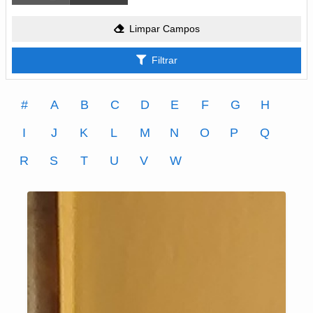
Limpar Campos
Filtrar
#
A
B
C
D
E
F
G
H
I
J
K
L
M
N
O
P
Q
R
S
T
U
V
W