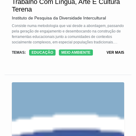
Trabalho Com Língua, Arte E Cultura
Terena
Instituto de Pesquisa da Diversidade Intercultural
Consiste numa metodologia que vai desde a abordagem, passando
pela geração de engajamento e desembocando na construção de
ferramentas educacionais junto a comunidades de contextos
socialmente complexos, em especial populações tradicionais.
Como resultado direto da aplicação da tecnologia promovemos o
TEMAS:
EDUCAÇÃO
MEIO AMBIENTE
VER MAIS
fortalecimento do espírito comunitário, o desenvolvimento
socioeconômico, o resgate da autoestima e, nos casos de
comunidades tradicionais, o resgate de saberes tradicionais.