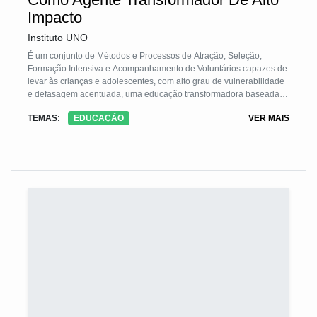
Impacto
Instituto UNO
É um conjunto de Métodos e Processos de Atração, Seleção,
Formação Intensiva e Acompanhamento de Voluntários capazes de
levar às crianças e adolescentes, com alto grau de vulnerabilidade
e defasagem acentuada, uma educação transformadora baseada
em princípios de aprendizagem não tradicional e focada no
TEMAS:
EDUCAÇÃO
VER MAIS
fortalecimento de vínculos. A TS prepara esses Educadores
Voluntários para atuarem em condições adversas onde o
comprometimento a longo prazo é o fator mais crítico. Concebida
sob 6 Pilares, vem sendo aperfeiçoada ao longo de 8 anos e gera
resultados evidentes e mensuráveis por meio de índices de
Retenção, Frequência, Comprometimento, Capacidade Técnica e
Qualidade de Vínculo.