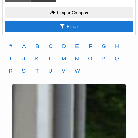
Limpar Campos
Filtrar
#
A
B
C
D
E
F
G
H
I
J
K
L
M
N
O
P
Q
R
S
T
U
V
W