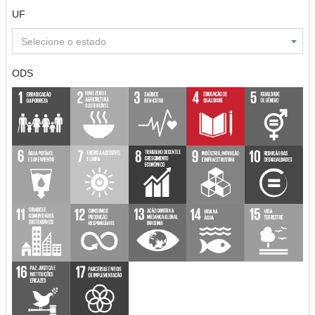
UF
Selecione o estado
ODS