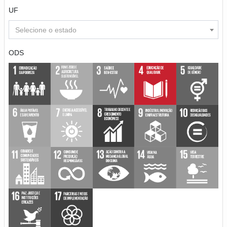
UF
Selecione o estado
ODS