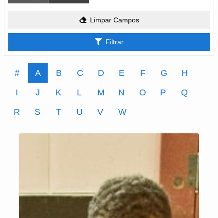
Limpar Campos
Filtrar
#
A
B
C
D
E
F
G
H
I
J
K
L
M
N
O
P
Q
R
S
T
U
V
W