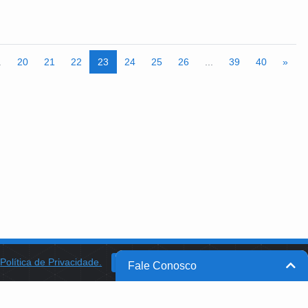
a Social e essa relação tem se aprofundado uma vez que visamos
e atendimento da CONTAG.
.
20
21
22
23
24
25
26
...
39
40
»
a
Política de Privacidade.
BANCO DO BRASIL
OK
Fale Conosco
BB INTEGRA