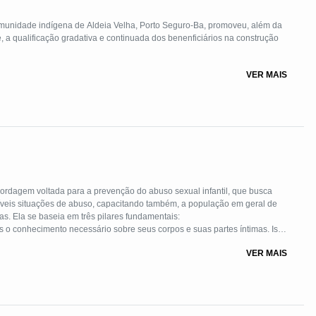
, a qualificação gradativa e continuada dos benenficiários na construção
VER MAIS
bordagem voltada para a prevenção do abuso sexual infantil, que busca
síveis situações de abuso, capacitando também, a população em geral de
as. Ela se baseia em três pilares fundamentais:
as o conhecimento necessário sobre seus corpos e suas partes íntimas. Isso
a importância de cuidar de seu próprio corpo sem apresentar qualquer tipo
VER MAIS
iada para a faixa etária do ouvinte..
idade das crianças de reconhecerem seus próprios sentimentos e sinais de
a pessoa não é apropriada. Isso envolve ajudá-las a compreender e confiar
entiva as crianças a agirem de maneira assertiva e eficaz quando se