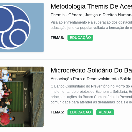
depararem com uma situação de abuso potencial. Is
Metodologia Themis De Aces
imediatamente até que alguém possa lhe ajudar e 
são encorajadas a contar para alguém de confianç
Themis - Gênero, Justiça e Direitos Human
tratadas..
Essa abordagem é implementada de maneira lúdica 
Visa ao enfrentamento e à superação dos obstácul
atividades interativas são usadas para tornar o ap
educação jurídica popular voltada à formação de 
O objetivo principal da metodologia SSA é capacit
TEMAS:
EDUCAÇÃO
visa promover a conscientização, a confiança e a 
ameaças e a buscar ajuda quando necessário. Es
infantil, ao desenvolver nas crianças compreenção
especialmente para que não guarde segredo caso 
autonomia para a criança.
Microcrédito Solidário Do B
Associação Para o Desenvolvimento Solidar
O Banco Comunitário do Preventório no Morro do P
implementando projetos de Economia Solidária, E
principais ações do Banco Comunitário do Preventó
comunidade para atender as demandas locais e do
pescadores e fazedores de cultura. Desde a gestão
TEMAS:
EDUCAÇÃO
RENDA
estabelecemos metodologias participativas em que 