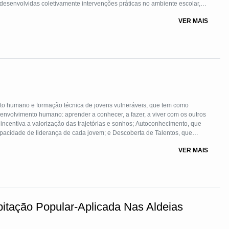
desenvolvidas coletivamente intervenções práticas no ambiente escolar,
ório vivo. As atividades desenvolvidas buscam estimular reflexões sobre
VER MAIS
onomia dos estudantes para resolução dos mesmos.
o humano e formação técnica de jovens vulneráveis, que tem como
senvolvimento humano: aprender a conhecer, a fazer, a viver com os outros
 incentiva a valorização das trajetórias e sonhos; Autoconhecimento, que
pacidade de liderança de cada jovem; e Descoberta de Talentos, que
us olhos brilharem. É colocada em prática, junto à comunidade, por meio
VER MAIS
esenvolvimento Local e Empregabilidade.
itação Popular-Aplicada Nas Aldeias