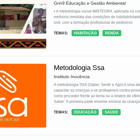
Grin9 Educação e Gestão Ambiental
• A metodologia social MINTEGRA, aplicada na comunidade indígena de Aldeia Velha, Porto Seguro-Ba, promoveu, além da
melhoria imediata das condições de habitabilidade
civil, com a formação profissional de pedreiros.
TEMAS:
HABITAÇÃO
RENDA
Metodologia Ssa
Instituto Inocência
A metodologia SSA (Saber, Sentir e Agir) é uma a
capacitar as crianças a se protegerem contra pos
como proceder frente ao tema ou a relatos de vítim
Saber: A primeira parte envolve ensinar às crianç
inclui educá-las sobre anatomia básica e explicar 
TEMAS:
EDUCAÇÃO
SAÚDE
de conotação pejorativa ou sexualizada ou inapropr
Sentir: A segunda etapa visa desenvolver a capac
que algo não está certo ou que a intenção de outr
em seus instintos e sentimentos desconfortáveis.
Agir: A terceira e última parte da metodologia inc