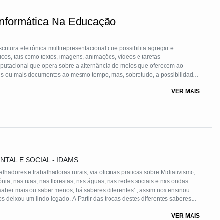
Informática Na Educação
critura eletrônica multirepresentacional que possibilita agregar e
áticos, tais como textos, imagens, animações, vídeos e tarefas
utacional que opera sobre a alternância de meios que oferecem ao
dois ou mais documentos ao mesmo tempo, mas, sobretudo, a possibilidade
cial, implementada em Linguagem de Hipertexto Baseada em Marcas
VER MAIS
sitório "PROJETO ZK DE INFORMÁTICA & EDUCAÇÃO", URL:
TAL E SOCIAL - IDAMS
alhadores e trabalhadoras rurais, via oficinas praticas sobre Midiativismo,
ia, nas ruas, nas florestas, nas águas, nas redes sociais e nas ondas
 saber mais ou saber menos, há saberes diferentes’’, assim nos ensinou
s deixou um lindo legado. A Partir das trocas destes diferentes saberes
 e ancestralidade. Essa prática foi realizada em 10 municípios da
VER MAIS
m mais 10 (dez) municípios do Estado do Pará. O Instituto IDAMS tem sido