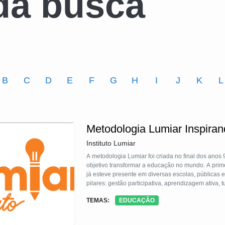
da busca
B
C
D
E
F
G
H
I
J
K
L
Metodologia Lumiar Inspiran
Instituto Lumiar
A metodologia Lumiar foi criada no final dos ano
objetivo transformar a educação no mundo. A prim
já esteve presente em diversas escolas, públicas e 
pilares: gestão participativa, aprendizagem ativa, 
integrada, formando assim um currículo inovador
TEMAS:
EDUCAÇÃO
Habilidades e outra de Conteúdos, colabora para 
metodologia foi reconhecida pela Stanford Univer
inovadoras do mundo. E, em 2018, ela foi reconhe