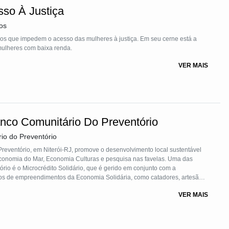
so inclui a promoção de ações como correr, gritar e buscar ajuda
so À Justiça
cessem as tentativas ou a recorrência da violência. As crianças também
a caso isso tenha acontecido no passado, para serem acolhidas e
os
e adaptada de acordo com a faixa etária atendida. Músicas autorais e
os que impedem o acesso das mulheres à justiça. Em seu cerne está a
rendizado mais envolvente e facilitar a retenção das informações.
mulheres com baixa renda.
ar as crianças a se prepararem e evitarem situações de abuso sexual. Ela
VER MAIS
ação assertiva, ajudando as crianças a se protegerem de possíveis
sa abordagem tem se mostrado eficaz na prevenção do abuso sexual
 do que o abuso, oferecendo passo a passo para enfrentar a situação e
ocorra. Uma metodologia testada e validada que proporciona segurança e
anco Comunitário Do Preventório
io do Preventório
reventório, em Niterói-RJ, promove o desenvolvimento local sustentável
conomia do Mar, Economia Culturas e pesquisa nas favelas. Uma das
rio é o Microcrédito Solidário, que é gerido em conjunto com a
s de empreendimentos da Economia Solidária, como catadores, artesãos,
 dos fundos de microcrédito até à implementação das linhas de crédito,
VER MAIS
todos os atores fazem parte de todos os processos do microcrédito.