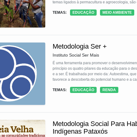
temas ligados à permacultura e agroecologia, são 
que o modificam positivamente, criando um laborat
TEMAS:
EDUCAÇÃO
MEIO AMBIENTE
problemas socioambientais e a colaboração e aut
Metodologia Ser +
Instituto Social Ser Mais
É uma ferramenta para promover o desenvolviment
princípio os quatro pilares da educação para o de
e a ser. É trabalhada por meio da: Autoestima, que
favorece a descoberta do potencial humano e a ca
permite a descoberta de quais atividades fazem se
TEMAS:
EDUCAÇÃO
RENDA
do Projeto de Vida e Carreira, de Ação Social, D
Metodologia Social Para Hab
Indígenas Pataxós