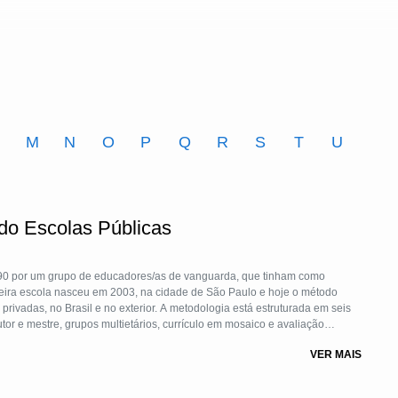
M
N
O
P
Q
R
S
T
U
do Escolas Públicas
s 90 por um grupo de educadores/as de vanguarda, que tinham como
eira escola nasceu em 2003, na cidade de São Paulo e hoje o método
privadas, no Brasil e no exterior. A metodologia está estruturada em seis
tutor e mestre, grupos multietários, currículo em mosaico e avaliação
 que por meio da exploração de duas matrizes, uma de Competências e
VER MAIS
a transformação individual e social de cada pessoa. Em 2012, nossa
sity, Microsoft e Unesco, como uma das 12 metodologias mais
cida pela OCDE. Portanto, estimulados pelo desejo de levar para mais