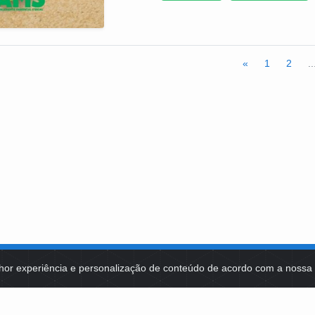
parceiro da CONTAG na execução dessa Tecnologi
difundi-la e multiplicá-la em toda a base rural d
«
1
2
..
hor experiência e personalização de conteúdo de acordo com a noss
MA DE TECNOLOGIAS
IDENTIDADE VISUAL
MIDIATECA