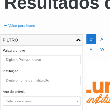
Resultados 
Voltar para home
#
A
FILTRO
V
W
Palavra-chave
Instituição
Ano do prêmio
Selecione o ano