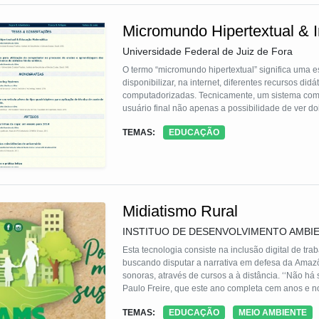
Micromundo Hipertextual & 
Universidade Federal de Juiz de Fora
O termo “micromundo hipertextual” significa uma es
disponibilizar, na internet, diferentes recursos did
computadorizadas. Tecnicamente, um sistema comp
usuário final não apenas a possibilidade de ver 
de ziguezaguear entre eles. Essa Tecnologia So
TEMAS:
EDUCAÇÃO
(HTML), está gratuitamente disponível no repo
http://www.projetozk.com
Midiatismo Rural
INSTITUO DE DESENVOLVIMENTO AMBIEN
Esta tecnologia consiste na inclusão digital de trab
buscando disputar a narrativa em defesa da Amazôn
sonoras, através de cursos a à distância. ‘‘Não há
Paulo Freire, que este ano completa cem anos e no
pautados em sonhos, vozes, projetos, conhecimento
TEMAS:
EDUCAÇÃO
MEIO AMBIENTE
Amazônia e, nessa continuidade, deverá ocorrer e