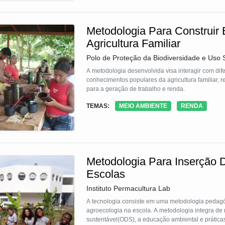
jovens e crianças, no Brasil, as experiências tran
vertente social da Lumiar Educação, assume o pap
públicas, por meio de processos formativos embas
Metodologia Para Construir
educação, bem como, valorizar educadores para 
para o desenvolvimento de cidadãos conscientes.
Agricultura Familiar
Polo de Proteção da Biodiversidade e Uso
A metodologia desenvolvida visa interagir com dif
conhecimentos populares da agricultura familiar, 
para a geração de trabalho e renda.
TEMAS:
MEIO AMBIENTE
RENDA
Metodologia Para Inserção 
Escolas
Instituto Permacultura Lab
A tecnologia consiste em uma metodologia pedagógica inovadora de base teórico-prática 
agroecologia na escola. A metodologia integra de 
sustentável(ODS), a educação ambiental e práticas