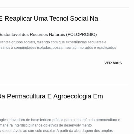
sformadoras evidenciadas por essa metodologia, o Instituto Lumiar,
el e o compromisso de inspirar professores e professoras de escolas
ados nesta metodologia, com propósito de impulsionar melhorias na
 E Reaplicar Uma Tecnol Social Na
que tenham ferramentas de aprendizagem potentes que garantam o olhar
 Sustentável dos Recursos Naturais (POLOPROBIO)
erentes grupos sociais, fazendo com que experiências seculares e
restritos a comunidades isoladas, possam ser aprimorados e reaplicados
VER MAIS
Da Permacultura E Agroecologia Em
para a inserção da permacultura e
maneira interdisciplinar os objetivos de desenvolvimento
 sustentáveis ao currículo escolar. A partir da abordagem dos amplos