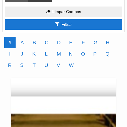
Limpar Campos
Filtrar
#
A
B
C
D
E
F
G
H
I
J
K
L
M
N
O
P
Q
R
S
T
U
V
W