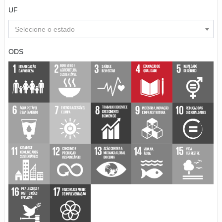
UF
Selecione o estado
ODS