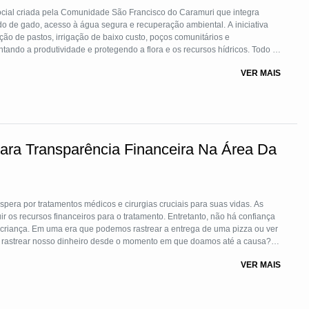
ocial criada pela Comunidade São Francisco do Caramuri que integra
do de gado, acesso à água segura e recuperação ambiental. A iniciativa
ação de pastos, irrigação de baixo custo, poços comunitários e
ando a produtividade e protegendo a flora e os recursos hídricos. Todo o
gricultores.
VER MAIS
Para Transparência Financeira Na Área Da
spera por tratamentos médicos e cirurgias cruciais para suas vidas. As
r os recursos financeiros para o tratamento. Entretanto, não há confiança
 criança. Em uma era que podemos rastrear a entrega de uma pizza ou ver
s rastrear nosso dinheiro desde o momento em que doamos até a causa? A
a, permitindo que você rastreie a doação do começo ao fim, para que as
VER MAIS
o com as causas que ajudam.