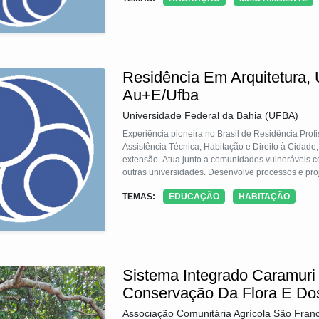
Residência Em Arquitetura,
Au+E/Ufba
Universidade Federal da Bahia (UFBA)
Experiência pioneira no Brasil de Residência Prof
Assistência Técnica, Habitação e Direito à Cidade
extensão. Atua junto a comunidades vulneráveis c
outras universidades. Desenvolve processos e proje
inclusivos, seguros e sustentáveis, viabilizando fo
TEMAS:
EDUCAÇÃO
HABITAÇÃO
inovação e autogestão, promovendo instrumentos 
Sistema Integrado Caramuri
Conservação Da Flora E Dos
Associação Comunitária Agrícola São Fran