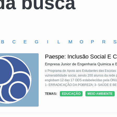
da busca
B
C
E
G
I
L
M
O
P
R
S
Paespe: Inclusão Social E 
Empresa Junior de Engenharia Quimica e 
o Programa de Apoio aos Estudantes das Escolas
vulnerabilidade social, sendo 200 alunos da rede p
englobam 12 das 17 ODS estabelecidas pela ON
1- ERRADICAÇÃO DA POBREZA; 3- SAÚDE E BE
4-EDUCAÇÃO DE QUALIDADE; 5-IGUALDADE D
TEMAS:
EDUCAÇÃO
MEIO AMBIENTE
8-TRABALHO DECENTE E CRESCIMENTO ECONÔ
DAS DESIGUALDADES; 11- CIDADES E COMUN
12- CONSUMO E PRODUÇÃO RESPONSÁVEL; 14-