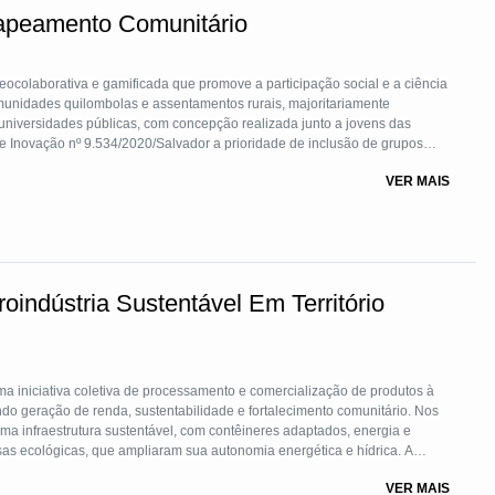
apeamento Comunitário
eocolaborativa e gamificada que promove a participação social e a ciência
omunidades quilombolas e assentamentos rurais, majoritariamente
niversidades públicas, com concepção realizada junto a jovens das
e Inovação nº 9.534/2020/Salvador a prioridade de inclusão de grupos
os em tecnologia. Acesse em https://maislugar.org/#/mapatonamorcego,
VER MAIS
 em cinco municípios da Bahia e experiências na Colômbia e Moçambique.
indústria Sustentável Em Território
a iniciativa coletiva de processamento e comercialização de produtos à
ndo geração de renda, sustentabilidade e fortalecimento comunitário. Nos
ma infraestrutura sustentável, com contêineres adaptados, energia e
sas ecológicas, que ampliaram sua autonomia energética e hídrica. A
am sua emancipação socioeconômica e política. O modelo amplia impactos e
VER MAIS
a segurança alimentar e o protagonismo feminino.