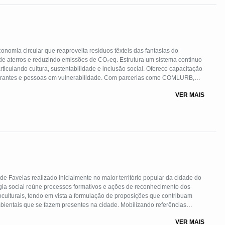
onomia circular que reaproveita resíduos têxteis das fantasias do
de aterros e reduzindo emissões de CO₂eq. Estrutura um sistema contínuo
rticulando cultura, sustentabilidade e inclusão social. Oferece capacitação
igrantes e pessoas em vulnerabilidade. Com parcerias como COMLURB,
usão pública e metodologia replicável em outros territórios.
VER MAIS
 de Favelas realizado inicialmente no maior território popular da cidade do
gia social reúne processos formativos e ações de reconhecimento dos
culturais, tendo em vista a formulação de proposições que contribuam
ientais que se fazem presentes na cidade. Mobilizando referências
jeto é uma tecnologia social de formação e elaboração participativa de
VER MAIS
 ambiental, urbano, cultural e econômico.