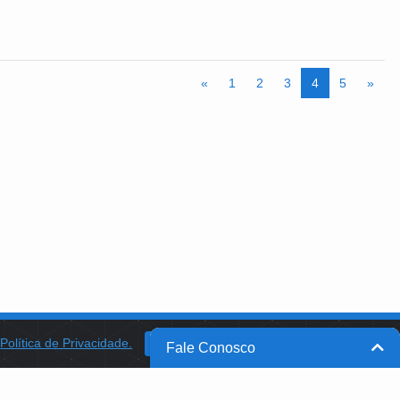
«
1
2
3
4
5
»
a
Política de Privacidade.
BANCO DO BRASIL
OK
Fale Conosco
BB INTEGRA