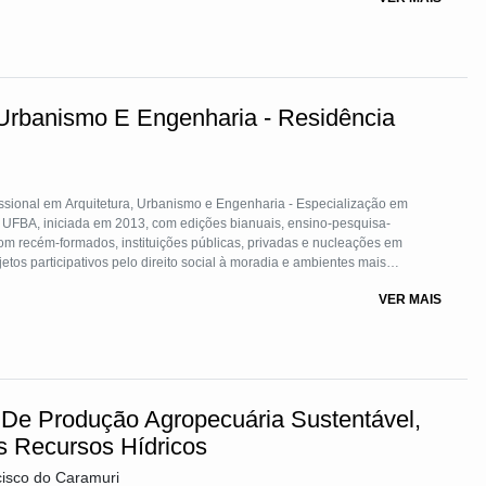
 Urbanismo E Engenharia - Residência
issional em Arquitetura, Urbanismo e Engenharia - Especialização em
, UFBA, iniciada em 2013, com edições bianuais, ensino-pesquisa-
om recém-formados, instituições públicas, privadas e nucleações em
tos participativos pelo direito social à moradia e ambientes mais
rmação profissional e cidadã. A TS que busca interagir ciência, técnica,
VER MAIS
impulsionadores de cidades melhores e mais justas.
 De Produção Agropecuária Sustentável,
 Recursos Hídricos
cisco do Caramuri