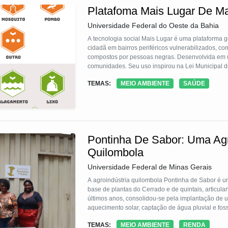
Platafoma Mais Lugar De M
Universidade Federal do Oeste da Bahia
A tecnologia social Mais Lugar é uma plataforma g
cidadã em bairros periféricos vulnerabilizados, c
compostos por pessoas negras. Desenvolvida em u
comunidades. Seu uso inspirou na Lei Municipal d
étnico-raciais marginalizados nos desenvolviment
TEMAS:
MEIO AMBIENTE
SAÚDE
exemplo aplicado por jovens de escolas públicas
Pontinha De Sabor: Uma Agro
Quilombola
Universidade Federal de Minas Gerais
A agroindústria quilombola Pontinha de Sabor é um
base de plantas do Cerrado e de quintais, articula
últimos anos, consolidou-se pela implantação de u
aquecimento solar, captação de água pluvial e fos
autogestão e a formalização institucional elevar
TEMAS:
MEIO AMBIENTE
RENDA
fortalece a conservação, a transformação social, 