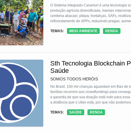
O Sistema Integrado Caramuri é uma tecnologia s
produção agrícola diversificada, manejo rotaciona
combina abacaxi, pitaya, hortaliças, SAFs, reutiliz
reflorestamento de APPs, reduzindo pragas, aument
processo é construído com participação ativa dos a
TEMAS:
MEIO AMBIENTE
RENDA
Sth Tecnologia Blockchain 
Saúde
SOMOS TODOS HERÓIS
No Brasil, 100 mil crianças aguardam em filas de e
famílias recorrem aos crowdfundings para consegui
e garantia de que sua doação está indo para essa
a distância que o Uber está, por que não podemo
nossa TS de blockchain transforma esta experiênci
TEMAS:
SAÚDE
RENDA
pessoas se conectem e tenham a prova de impact