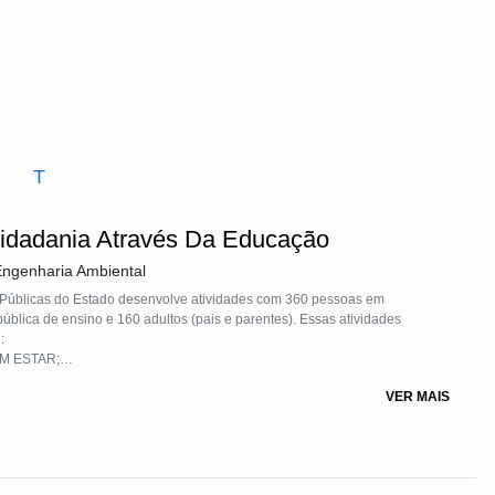
T
Cidadania Através Da Educação
Engenharia Ambiental
 Públicas do Estado desenvolve atividades com 360 pessoas em
ública de ensino e 160 adultos (pais e parentes). Essas atividades
U:
M ESTAR;
E GÊNERO; 6- ÁGUA POTÁVEL E SANEAMENTO;
VER MAIS
MICO; 9-INDUSTRIA, INOVAÇÃO E INFRAESTRUTURA; 10- REDUÇÃO
IDADES SUSTENTÁVEIS;
 VIDA NA ÁGUA; 15- VIDA TERRESTRE.