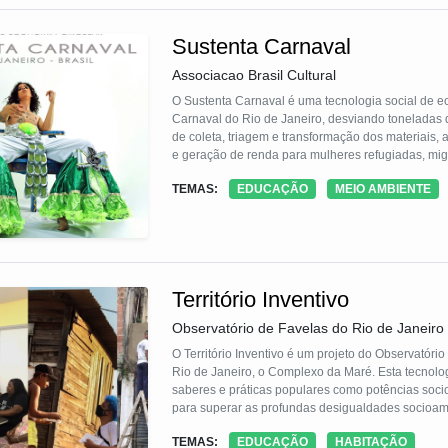
Sustenta Carnaval
Associacao Brasil Cultural
O Sustenta Carnaval é uma tecnologia social de ec
Carnaval do Rio de Janeiro, desviando toneladas 
de coleta, triagem e transformação dos materiais, a
e geração de renda para mulheres refugiadas, m
SMAC-RJ e LIESA, promove educação ambiental, dif
TEMAS:
EDUCAÇÃO
MEIO AMBIENTE
Território Inventivo
Observatório de Favelas do Rio de Janeiro
O Território Inventivo é um projeto do Observatório
Rio de Janeiro, o Complexo da Maré. Esta tecnolo
saberes e práticas populares como potências socio
para superar as profundas desigualdades socioamb
conceituais e metodológicas inovadoras, nosso pro
TEMAS:
EDUCAÇÃO
HABITAÇÃO
arranjos territoriais urbanos para desenvolvimento