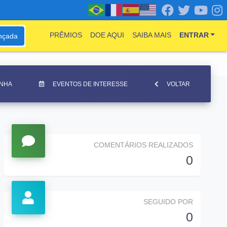
PRÊMIOS
DOE AQUI
SAIBA MAIS
ENTRAR
nçada
INHA
EVENTOS DE INTERESSE
VOLTAR
COMENTÁRIOS REALIZADOS
0
SEGUIDO POR
0